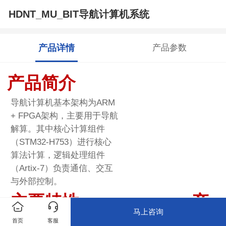
HDNT_MU_BIT导航计算机系统
产品详情
产品参数
产品简介
导航计算机基本架构为
ARM
+ FPGA
架构，主要用于导航
解算。其中核心计算组件
（
STM32-H753
）进行核心
算法计算，逻辑处理组件
（
Artix-7
）负责通信、交互
与外部控制。
主要特性
产
马上咨询
l
ARM + FPGA
双核架构
首页
客服